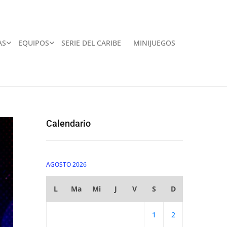
AS
EQUIPOS
SERIE DEL CARIBE
MINIJUEGOS
Calendario
AGOSTO 2026
L
Ma
Mi
J
V
S
D
1
2