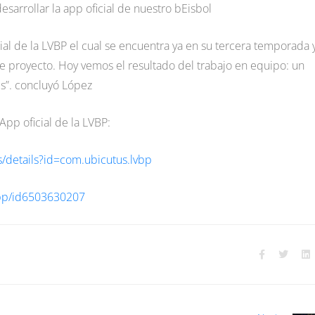
desarrollar la app oficial de nuestro bEisbol
ial de la LVBP el cual se encuentra ya en su tercera temporada 
te proyecto. Hoy vemos el resultado del trabajo en equipo: un
s”. concluyó López
 App oficial de la LVBP:
s/details?id=com.ubicutus.lvbp
app/id6503630207