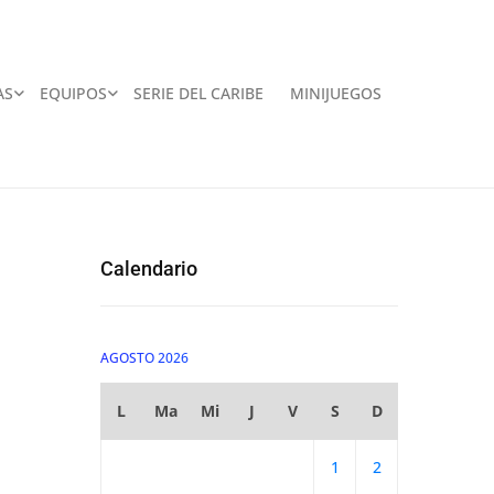
AS
EQUIPOS
SERIE DEL CARIBE
MINIJUEGOS
Calendario
AGOSTO 2026
L
Ma
Mi
J
V
S
D
1
2