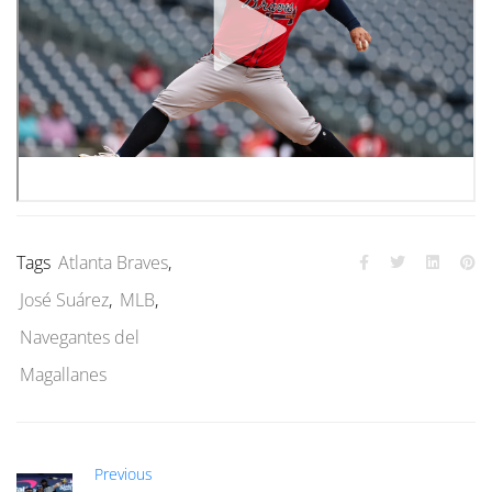
Tags
Atlanta Braves
,
José Suárez
,
MLB
,
Navegantes del
Magallanes
Previous