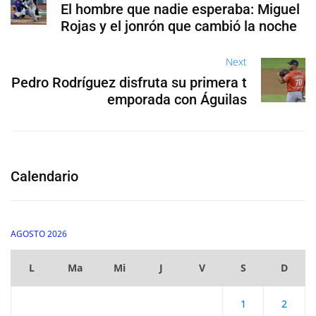
El hombre que nadie esperaba: Miguel
Rojas y el jonrón que cambió la noche
Next
Pedro Rodríguez disfruta su primera t
emporada con Águilas
Calendario
AGOSTO 2026
L
Ma
Mi
J
V
S
D
1
2