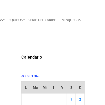
AS
EQUIPOS
SERIE DEL CARIBE
MINIJUEGOS
Calendario
AGOSTO 2026
L
Ma
Mi
J
V
S
D
1
2