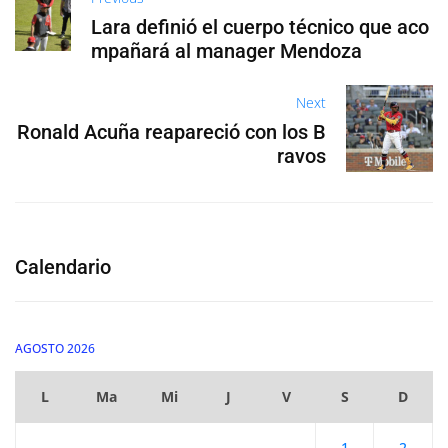
Lara definió el cuerpo técnico que aco
mpañará al manager Mendoza
Next
Ronald Acuña reapareció con los B
ravos
Calendario
AGOSTO 2026
L
Ma
Mi
J
V
S
D
1
2