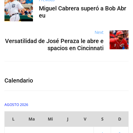
Miguel Cabrera superó a Bob Abr
eu
Next
Versatilidad de José Peraza le abre e
spacios en Cincinnati
Calendario
AGOSTO 2026
L
Ma
Mi
J
V
S
D