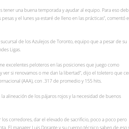
es tener una buena temporada y ayudar al equipo. Para eso de
sas y el lunes ya estaré de lleno en las prácticas”, comentó e
, sucursal de los Azulejos de Toronto, equipo que a pesar de su
ndes Ligas.
ene excelentes peloteros en las posiciones que juego como
er si renovamos o me dan la libertad”, dijo el toletero que ce
ernacional (AAA), con .317 de promedio y 155 hits.
la alineación de los pájaros rojos y la necesidad de buenos
los corredores, dar el elevado de sacrificio, poco a poco pero
ota. El manager Luis Dorante y su cuerpo técnico saben de eso 