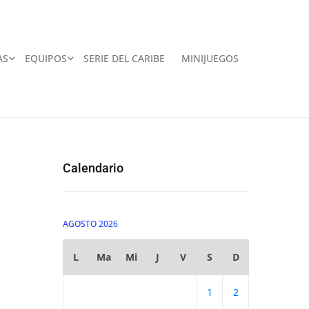
AS
EQUIPOS
SERIE DEL CARIBE
MINIJUEGOS
Calendario
AGOSTO 2026
L
Ma
Mi
J
V
S
D
1
2