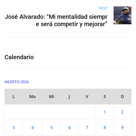
Next
José Alvarado: “Mi mentalidad siempr
e será competir y mejorar”
Calendario
AGOSTO 2026
L
Ma
Mi
J
V
S
D
1
2
3
4
5
6
7
8
9