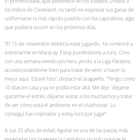
El primera base, que pertenece en los Estados Unidos a
los Indios de Cleveland, no tardó en expresar sus ganas de
uniformarse lo más rápido posible con los capitalinos, algo
que pudiera ocurrir en los próximos días.
“El 15 de noviembre debería estar jugando. Ya comencé a
entrenarme en Maracay. Estoy poniéndome a tono. Creo
con una semana viendo pitchers, yendo a la Liga Paralela,
acondicionándome bien para tratar de venir a hacer lo
mejor aquí. Estaré listo”, destacó el aragüeño. “Tengo como
10 días en casa y ya no podía estar allá. Me dije: ‘déjame
quitarme el estrés, déjame visitar a los muchachos y tratar
de ver cómo está el ambiente en el clubhouse’. Lo
conseguí fue inspirador y estoy loco por jugar”.
A sus 25 años de edad, Aguilar es una de las piezas más
esperadas por la gerencia capitalina, no solo porque le