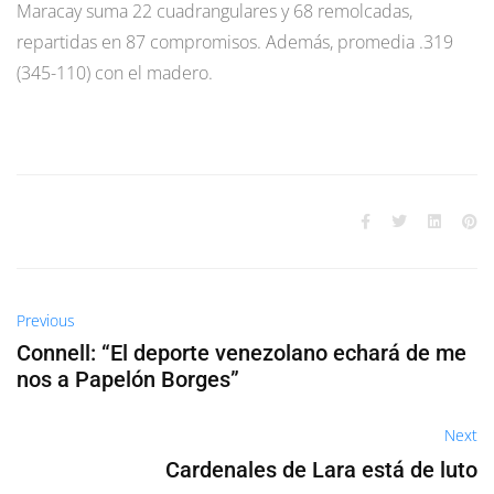
Maracay suma 22 cuadrangulares y 68 remolcadas,
repartidas en 87 compromisos. Además, promedia .319
(345-110) con el madero.
Previous
Connell: “El deporte venezolano echará de me
nos a Papelón Borges”
Next
Cardenales de Lara está de luto