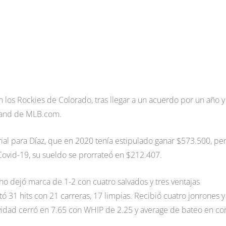
on los Rockies de Colorado, tras llegar a un acuerdo por un año y
nsand de MLB.com.
rial para Díaz, que en 2020 tenía estipulado ganar $573.500, pe
ovid-19, su sueldo se prorrateó en $212.407.
o dejó marca de 1-2 con cuatro salvados y tres ventajas
ó 31 hits con 21 carreras, 17 limpias. Recibió cuatro jonrones y
tividad cerró en 7.65 con WHIP de 2.25 y average de bateo en co