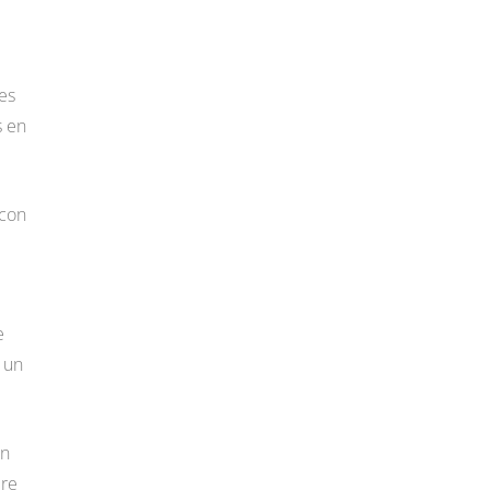
es
s en
 con
e
 un
in
pre