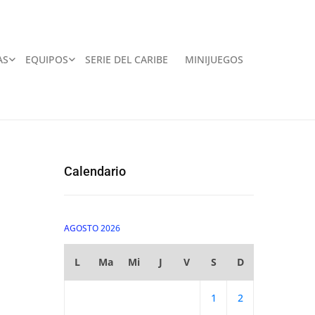
AS
EQUIPOS
SERIE DEL CARIBE
MINIJUEGOS
Calendario
AGOSTO 2026
L
Ma
Mi
J
V
S
D
1
2