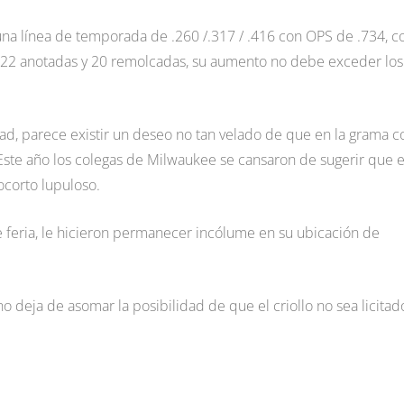
na línea de temporada de .260 /.317 / .416 con OPS de .734, c
s, 22 anotadas y 20 remolcadas, su aumento no debe exceder los
ad, parece existir un deseo no tan velado de que en la grama c
. Este año los colegas de Milwaukee se cansaron de sugerir que e
ocorto lupuloso.
e feria, le hicieron permanecer incólume en su ubicación de
o deja de asomar la posibilidad de que el criollo no sea licitad