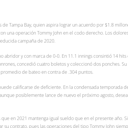
 de Tampa Bay, quien aspira lograr un acuerdo por $1.8 millon
ó con una operación Tommy John en el codo derecho. Los dolore
a reducida campaña de 2020.
mo abridor y con marca de 0-0. En 11.1 innings consintió 14 hits
 jonrones, concedió cuatro boletos y coleccionó dos ponches. Su
o promedio de bateo en contra de .304 puntos.
 puede calificarse de deficiente. En la condensada temporada d
Y aunque posiblemente lance de nuevo el próximo agosto, desea
es que en 2021 mantenga igual sueldo que en el presente año. S
tar su contrato, pues las operaciones del tipo Tommy John siem