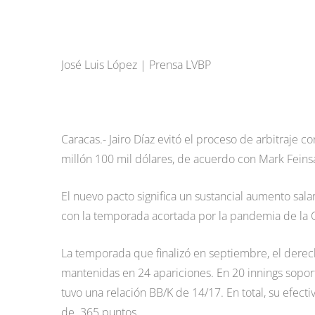
José Luis López | Prensa LVBP
Caracas.- Jairo Díaz evitó el proceso de arbitraje c
millón 100 mil dólares, de acuerdo con Mark Fei
El nuevo pacto significa un sustancial aumento sala
con la temporada acortada por la pandemia de la C
La temporada que finalizó en septiembre, el derech
mantenidas en 24 apariciones. En 20 innings soport
tuvo una relación BB/K de 14/17. En total, su efec
de .365 puntos.