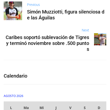
Previous
Simón Muzziotti, figura silenciosa d
e las Águilas
Next
Caribes soportó sublevación de Tigres
y terminó noviembre sobre .500 punto
s
Calendario
AGOSTO 2026
L
Ma
Mi
J
V
S
D