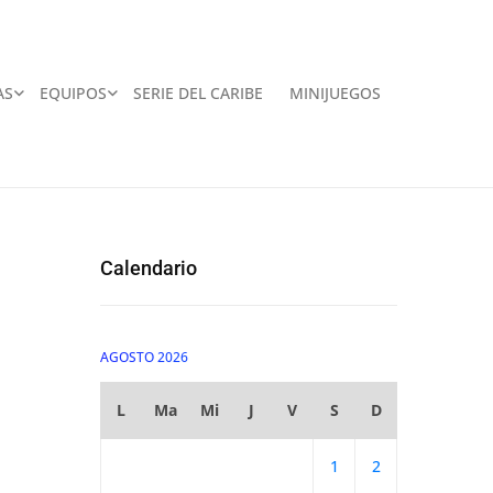
AS
EQUIPOS
SERIE DEL CARIBE
MINIJUEGOS
Calendario
AGOSTO 2026
L
Ma
Mi
J
V
S
D
1
2