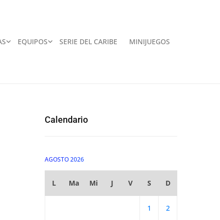
AS
EQUIPOS
SERIE DEL CARIBE
MINIJUEGOS
Calendario
AGOSTO 2026
L
Ma
Mi
J
V
S
D
1
2