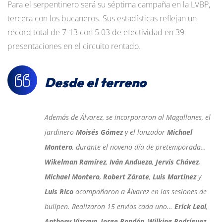
Para el serpentinero será su séptima campaña en la LVBP,
tercera con los bucaneros. Sus estadísticas reflejan un
récord total de 7-13 con 5.03 de efectividad en 39
presentaciones en el circuito rentado.
Desde el terreno
Además de Álvarez, se incorporaron al Magallanes, el
jardinero
Moisés Gómez
y el lanzador
Michael
Montero
, durante el noveno día de pretemporada…
Wikelman Ramírez
,
Iván Andueza
,
Jervis Chávez
,
Michael Montero
,
Robert Zárate
,
Luis Martínez
y
Luis Rico
acompañaron a Álvarez en las sesiones de
bullpen. Realizaron 15 envíos cada uno…
Erick Leal
,
Anthony Vizcaya
,
Jorge Rondón
,
Wilking Rodríguez
,