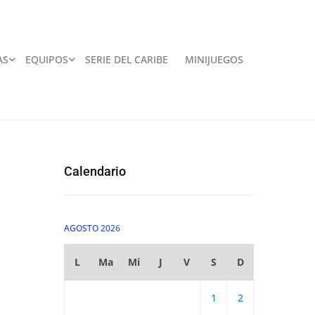
AS
EQUIPOS
SERIE DEL CARIBE
MINIJUEGOS
Calendario
AGOSTO 2026
L
Ma
Mi
J
V
S
D
1
2