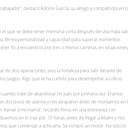
trabajador”, destacó Adonis García, su amigo y compatriota en l
, en el que se debe tener memoria corta después de una mala sali
, una férrea personalidad y capacidad para superar momentos
poner fin a encuentros por tres o menos carreras, en situaciones
ar de dos operaciones, sino la fortaleza para salir delante de
e los juegos. Algo que le ha curtido para desempeñar su oficio.
e cuando traté de abandonar mi país por primera vez. Éramos
en dio la voz de alarma y nos atraparon antes de montarnos en 
er llamar a mi mamá”, recordó Pena, en una entrevista con
stuvimos en el mar por 15 horas, antes de llegar a Miami y nos
imos que comenzar a achicarla. Se rompió un motor. Ha sido el