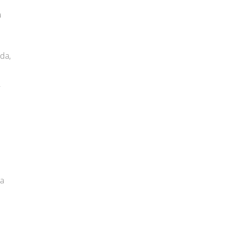
a
da,
,
la