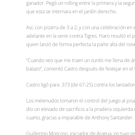
ganador. Pegó un rolling entre la primera y la segu
que esta se internara en el jardín derecho.
Así, con pizarra de 3 a 2, y con una celebración en
adelante en la serie contra Tigres. Haro resultó el
quien lanzó de forma perfecta la parte alta del nov
“Cuando veo que me traen un zurdo me llena de áni
batazo”, comentó Castro después de festejar en el
Castro ligó para .373 (de 67-25) contra los lanzado
Los melenudos tomaron el control del juego al pisar 
dio un elevado de sacrificio a la pradera izquierd
cuarto, gracias a imparable de Anthony Santander.
Guillermo Moscoso, iniciador de Aragua, no tuvo r