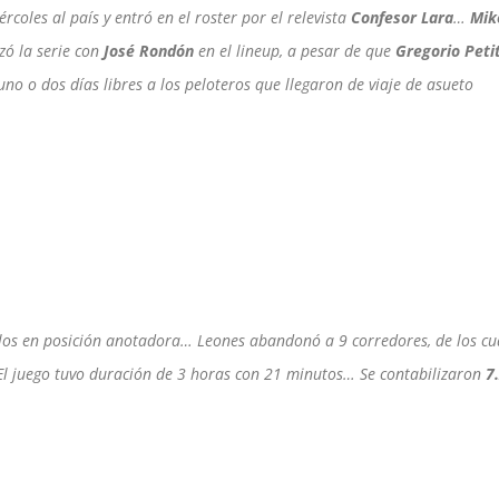
iércoles al país y entró en el roster por el relevista
Confesor Lara
…
Mik
zó la serie con
José Rondón
en el lineup, a pesar de que
Gregorio Peti
r uno o dos días libres a los peloteros que llegaron de viaje de asueto
ellos en posición anotadora… Leones abandonó a 9 corredores, de los cu
l juego tuvo duración de 3 horas con 21 minutos… Se contabilizaron
7.