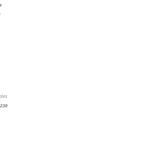
e
t
ales
230