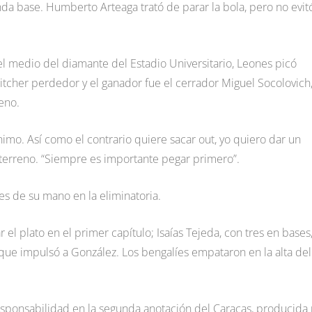
nda base. Humberto Arteaga trató de parar la bola, pero no evit
 el medio del diamante del Estadio Universitario, Leones picó
 pitcher perdedor y el ganador fue el cerrador Miguel Socolovich
eno.
mo. Así como el contrario quiere sacar out, yo quiero dar un
 terreno. “Siempre es importante pegar primero”.
res de su mano en la eliminatoria.
el plato en el primer capítulo; Isaías Tejeda, con tres en bases
a que impulsó a González. Los bengalíes empataron en la alta del
esponsabilidad en la segunda anotación del Caracas, producida