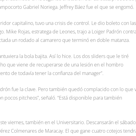
campocorto Gabriel Noriega. Jeffrey Báez fue el que se engomó.
idor capitalino, tuvo una crisis de control. Le dio boleto con las
ego. Mike Rojas, estratega de Leones, trajo a Loiger Padrón contr
nectada un rodado al camarero que terminó en doble matanza.
uviera la bola bajita. Así lo hice. Los dos sliders que le tiré
echo que viene de recuperarse de una lesión en el hombro
tento de todavía tener la confianza del manager”.
 Padrón fue la clave. Pero también quedó complacido con lo que 
con pocos pitcheos”, señaló. “Está disponible para también
te viernes, también en el Universitario. Descansarán el sábado
 Pérez Colmenares de Maracay. El que gane cuatro cotejos tendr