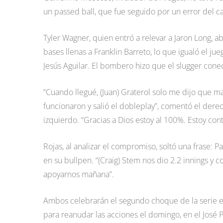
un passed ball, que fue seguido por un error del 
Tyler Wagner, quien entró a relevar a Jaron Long, abr
bases llenas a Franklin Barreto, lo que igualó el ju
Jesús Aguilar. El bombero hizo que el slugger co
“Cuando llegué, (Juan) Graterol solo me dijo que mant
funcionaron y salió el dobleplay”, comentó el der
izquierdo. “Gracias a Dios estoy al 100%. Estoy con
Rojas, al analizar el compromiso, soltó una frase:
en su bullpen. “(Craig) Stem nos dio 2.2 innings y 
apoyarnos mañana”.
Ambos celebrarán el segundo choque de la serie es
para reanudar las acciones el domingo, en el José