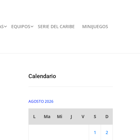
AS
EQUIPOS
SERIE DEL CARIBE
MINIJUEGOS
Calendario
AGOSTO 2026
L
Ma
Mi
J
V
S
D
1
2