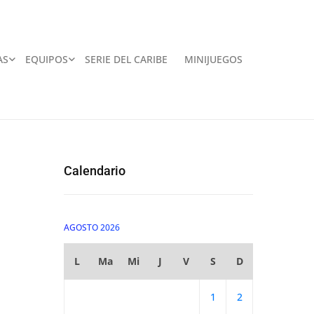
AS
EQUIPOS
SERIE DEL CARIBE
MINIJUEGOS
Calendario
AGOSTO 2026
L
Ma
Mi
J
V
S
D
1
2