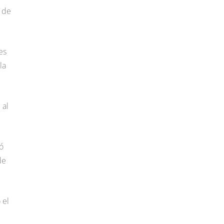
o de
es
la
 al
ó
de
 el