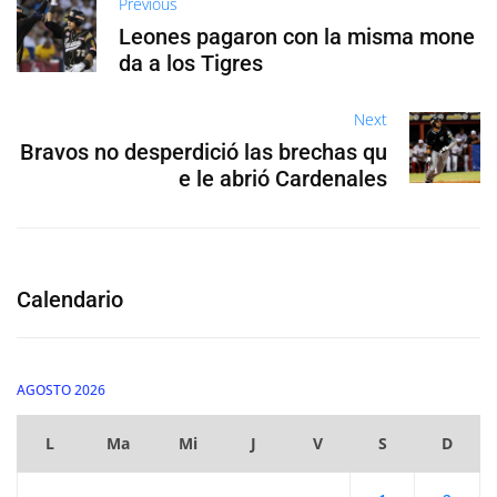
Previous
Leones pagaron con la misma mone
da a los Tigres
Next
Bravos no desperdició las brechas qu
e le abrió Cardenales
Calendario
AGOSTO 2026
L
Ma
Mi
J
V
S
D