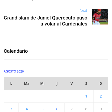
Next
Grand slam de Juniel Querecuto puso
a volar al Cardenales
Calendario
AGOSTO 2026
L
Ma
Mi
J
V
S
D
1
2
3
4
5
6
7
8
9