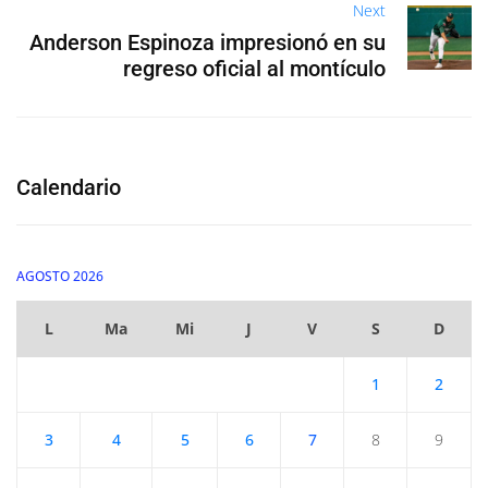
Next
Anderson Espinoza impresionó en su
regreso oficial al montículo
Calendario
AGOSTO 2026
L
Ma
Mi
J
V
S
D
1
2
3
4
5
6
7
8
9