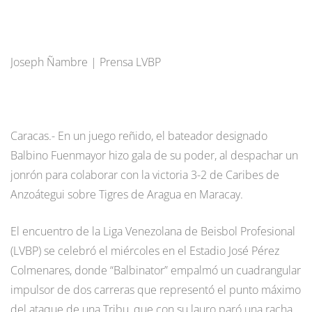
Joseph Ñambre | Prensa LVBP
Caracas.- En un juego reñido, el bateador designado
Balbino Fuenmayor hizo gala de su poder, al despachar un
jonrón para colaborar con la victoria 3-2 de Caribes de
Anzoátegui sobre Tigres de Aragua en Maracay.
El encuentro de la Liga Venezolana de Beisbol Profesional
(LVBP) se celebró el miércoles en el Estadio José Pérez
Colmenares, donde “Balbinator” empalmó un cuadrangular
impulsor de dos carreras que representó el punto máximo
del ataque de una Tribu, que con su lauro paró una racha