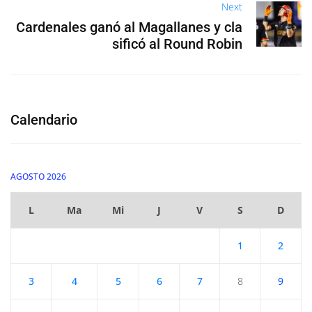
Next
Cardenales ganó al Magallanes y cla
sificó al Round Robin
Calendario
AGOSTO 2026
L
Ma
Mi
J
V
S
D
1
2
3
4
5
6
7
8
9