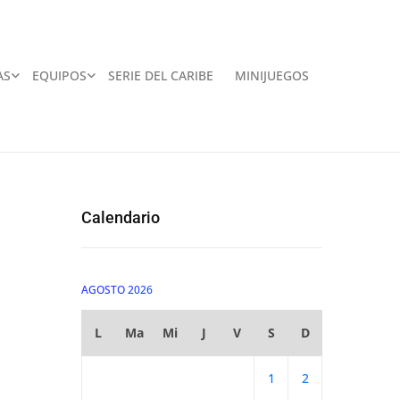
AS
EQUIPOS
SERIE DEL CARIBE
MINIJUEGOS
Calendario
AGOSTO 2026
L
Ma
Mi
J
V
S
D
1
2