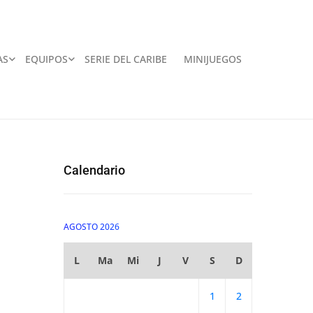
AS
EQUIPOS
SERIE DEL CARIBE
MINIJUEGOS
Calendario
AGOSTO 2026
L
Ma
Mi
J
V
S
D
1
2