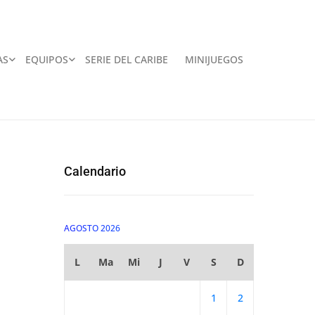
AS
EQUIPOS
SERIE DEL CARIBE
MINIJUEGOS
Calendario
AGOSTO 2026
L
Ma
Mi
J
V
S
D
1
2