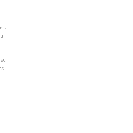
nes
su
 su
es