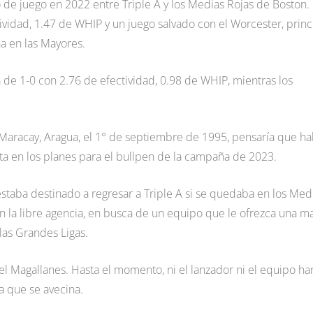
 de juego en 2022 entre Triple A y los Medias Rojas de Boston.
vidad, 1.47 de WHIP y un juego salvado con el Worcester, princ
a en las Mayores.
 de 1-0 con 2.76 de efectividad, 0.98 de WHIP, mientras los
Maracay, Aragua, el 1° de septiembre de 1995, pensaría que ha
a en los planes para el bullpen de la campaña de 2023.
 estaba destinado a regresar a Triple A si se quedaba en los Med
n la libre agencia, en busca de un equipo que le ofrezca una m
as Grandes Ligas.
l Magallanes. Hasta el momento, ni el lanzador ni el equipo ha
a que se avecina.