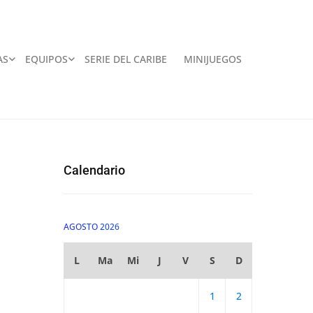
AS
EQUIPOS
SERIE DEL CARIBE
MINIJUEGOS
Calendario
AGOSTO 2026
L
Ma
Mi
J
V
S
D
1
2