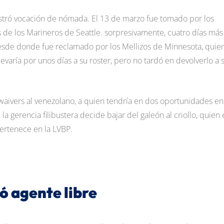
tró vocación de nómada. El 13 de marzo fue tomado por los
s de los Marineros de Seattle. sorpresivamente, cuatro días más
 desde donde fue reclamado por los Mellizos de Minnesota, quie
llevaría por unos días a su roster, pero no tardó en devolverlo a 
de waivers al venezolano, a quien tendría en dos oportunidades en
a gerencia filibustera decide bajar del galeón al criollo, quien 
pertenece en la LVBP.
ó agente libre