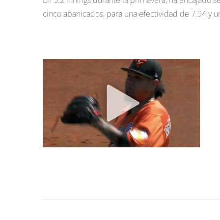
En 5.2 innings durante la primavera, ha encajado sei
cinco abanicados, para una efectividad de 7.94 y 