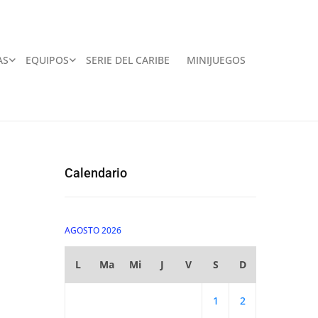
AS
EQUIPOS
SERIE DEL CARIBE
MINIJUEGOS
Calendario
AGOSTO 2026
L
Ma
Mi
J
V
S
D
1
2