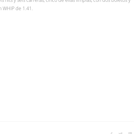
s hits y seis carreras, cinco de ellas limpias, con dos boletos y
un WHIP de 1.41.