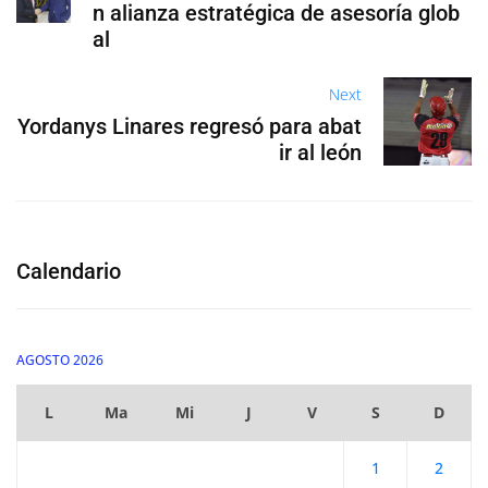
n alianza estratégica de asesoría glob
al
Next
Yordanys Linares regresó para abat
ir al león
Calendario
AGOSTO 2026
L
Ma
Mi
J
V
S
D
1
2