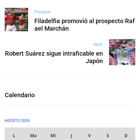
Previous
Filadelfia promovió al prospecto Raf
ael Marchán
Next
Robert Suárez sigue intraficable en
Japón
Calendario
AGOSTO 2026
L
Ma
Mi
J
V
S
D