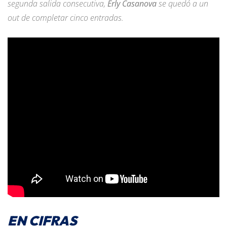
segunda salida consecutiva,
Erly Casanova
se quedó a un
out de completar cinco entradas.
EN CIFRAS