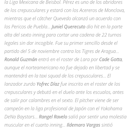
la Liga Mexicana de Beisbol. Pérez es uno de los abridores
de los crepusculares y estará con los Acereros de Monclova,
mientras que el cátcher Quevedo alcanzó un acuerdo con
los Pericos de Puebla…
Juniel Querecuto
dio hit en la parte
alta del sexto inning para cortar una cadena de 22 turnos
legales sin dar incogible. Fue su primer sencillo desde el
partido del 5 de noviembre contra los Tigres de Aragua…
Ronald Guzmán
entró en el roster de Lara por
Cade Gotta
,
aunque el norteamericano no fue dejado en libertad y se
mantendrá en la taxi squad de los crepusculares… El
lanzador zurdo
Yofrec Díaz
fue inscrito en el roster de los
crepusculares y debutó en el duelo ante los escualos, antes
de salir por calambres en el sexto. El pitcher viene de ser
campeón en la liga profesional de Japón con el Yokohama
DeNa Baystars…
Rangel Ravelo
salió por sentir una molestia
muscular en el cuarto inning…
Ildemaro Vargas
sintió