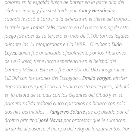
dolores en la espalda luego de batear en la parte alta del
séptimo inning y fue sustituido por
Yonny Hernández,
cuando le tocó a Lara ir a la defensa en el cierre del tramo…
El triple que
Tomás Telis
conectó en el cuarto inning de este
juego fue apenas su tercero en más de 1.100 turnos legales
durante las 11 temporadas en la LVBP… El cubano
Elián
Leyva
, quien fue anunciado oficialmente por los Tiburones
de La Guaira, tiene larga experiencia en el beisbol del
Caribe y México. Este año fue abridor del Día Inaugural en
LIDOM con los Leones del Escogido…
Emilio Vargas
, pitcher
importado que jugó con La Guaira hasta hace poco, debutó
en la pelota de su país con los Gigantes del Cibao y en su
primera salida trabajó cinco episodios en blanco con solo
dos hits permitidos…
Yangervis Solarte
fue expulsado por el
árbitro principal
José Navas
por protestar que le sumaron
un strike al pasarse el tiempo del reloj de lanzamientos. Por