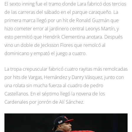
El sexto inning fue el tramo donde Lara fabricó dos tercios
de las carreras del sábado en el parque caraqueño. La
primera marca llegó por un hit de Ronald Guzmán que
hizo cometer error al jardinero central Leonys Martín, y
esto permitió que Hendrik Clementina anotara. Después
vino un doble de Jecksson Flores que remolcó al
dominicano y empató el juego a cuatro.
La tropa crepuscular fabricó cuatro rayitas más remolcadas
por hits de Vargas, Hernández y Danry Vásquez, junto con
una rolata sin mucha fuerza al cuadro de pedro
Castellanos. En el séptimo llegó la novena de los
Cardenales por jonrón de Alí Sánchez.