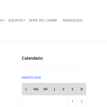
AS
EQUIPOS
SERIE DEL CARIBE
MINIJUEGOS
Calendario
AGOSTO 2026
L
Ma
Mi
J
V
S
D
1
2