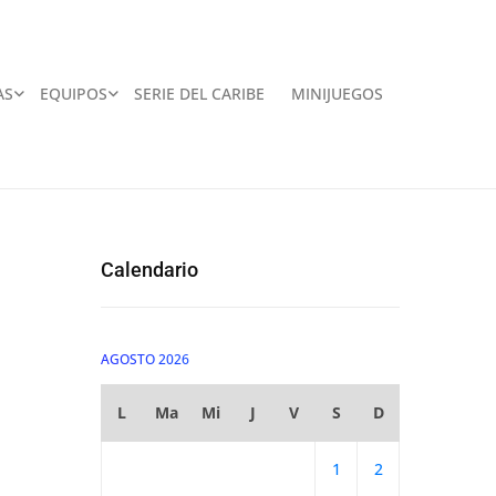
AS
EQUIPOS
SERIE DEL CARIBE
MINIJUEGOS
Calendario
AGOSTO 2026
L
Ma
Mi
J
V
S
D
1
2