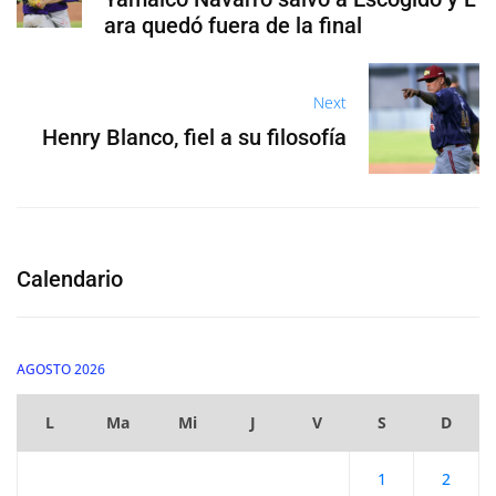
ara quedó fuera de la final
Next
Henry Blanco, fiel a su filosofía
Calendario
AGOSTO 2026
L
Ma
Mi
J
V
S
D
1
2