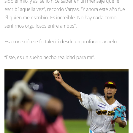
sido el mío, y así se lo hice saber en un mensaje que le
escribí aquella vez”, recordó Vargas. “Y ahora este año fue
él quien me escribió. Es increíble. No hay nada como
sentirnos orgullosos entre ambos”.
Esa conexión se fortaleció desde un profundo anhelo.
“Este, es un sueño hecho realidad para mí”.