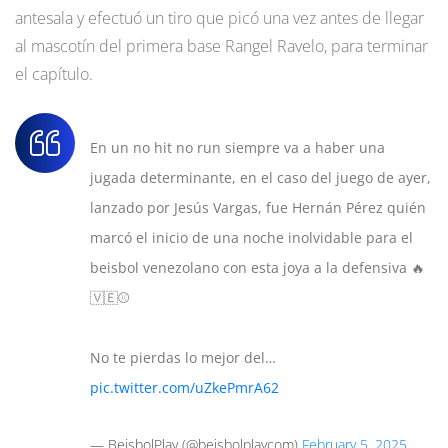
antesala y efectuó un tiro que picó una vez antes de llegar
al mascotín del primera base Rangel Ravelo, para terminar
el capítulo.
En un no hit no run siempre va a haber una
jugada determinante, en el caso del juego de ayer,
lanzado por Jesús Vargas, fue Hernán Pérez quién
marcó el inicio de una noche inolvidable para el
beisbol venezolano con esta joya a la defensiva 🔥
🇻🇪⚾
No te pierdas lo mejor del…
pic.twitter.com/uZkePmrA62
— BeisbolPlay (@beisbolplaycom)
February 5, 2025