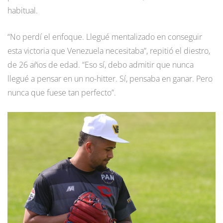
habitual.
“No perdí el enfoque. Llegué mentalizado en conseguir
esta victoria que Venezuela necesitaba”, repitió el diestro,
de 26 años de edad. “Eso sí, debo admitir que nunca
llegué a pensar en un no-hitter. Sí, pensaba en ganar. Pero
nunca que fuese tan perfecto”.