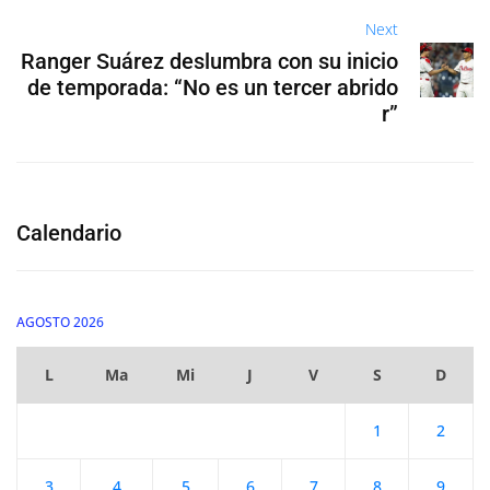
Next
Ranger Suárez deslumbra con su inicio
de temporada: “No es un tercer abrido
r”
Calendario
AGOSTO 2026
L
Ma
Mi
J
V
S
D
1
2
3
4
5
6
7
8
9