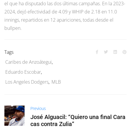
el que ha disputado las dos últimas campañas. En la 2023-
2024, dejó efectividad de 4.09 y WHIP de 2.18 en 11.0
innings, repartidos en 12 apariciones, todas desde el
bullpen.
Tags
Caribes de Anzoátegui
,
Eduardo Escobar
,
Los Angeles Dodgers
,
MLB
Previous
José Alguacil: “Quiero una final Cara
cas contra Zulia”