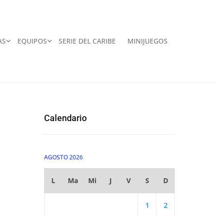
AS
EQUIPOS
SERIE DEL CARIBE
MINIJUEGOS
Calendario
AGOSTO 2026
L
Ma
Mi
J
V
S
D
1
2