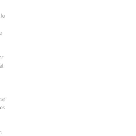
 lo
o
ar
el
e
rar
 es
n