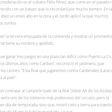
consideración es el cubano Félix Pérez, que como en el pasado 
recido con un batazo que lo recordará por mucho tiempo. En l
 dejó un envío alto en la zona y el zurdo aplicó la que muchos
os zurdos.
 ser la tercera empujada de la contienda y mostrar un promedi
inal tiene su nombre y apellido.
que ganar tres juegos en una plaza tan difícil como Puerto La Cr
los últimos años como Caribes”, reconoció el jardinero, que
 los Leones. “Esta final que jugaremos contra Cardenales (Lara) 
á al país”.
on contratar al campeón bate de la filial Doble AA de los Azulej
sería uno de los toleteros más poderosos del circuito, pero la
er día de temporada, sino que, movió cielo y tierra para traerlo
lins de Miami lo habían mandado a parar.