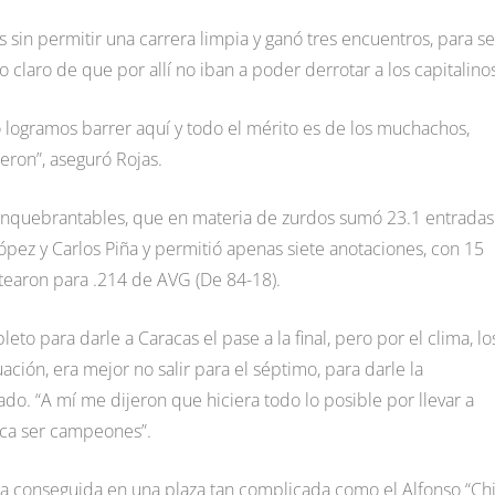
sin permitir una carrera limpia y ganó tres encuentros, para se
 claro de que por allí no iban a poder derrotar a los capitalino
ro logramos barrer aquí y todo el mérito es de los muchachos,
eron”, aseguró Rojas.
 inquebrantables, que en materia de zurdos sumó 23.1 entradas
ópez y Carlos Piña y permitió apenas siete anotaciones, con 15
atearon para .214 de AVG (De 84-18).
eto para darle a Caracas el pase a la final, pero por el clima, lo
ación, era mejor no salir para el séptimo, para darle la
do. “A mí me dijeron que hiciera todo lo posible por llevar a
toca ser campeones”.
ida conseguida en una plaza tan complicada como el Alfonso “Ch