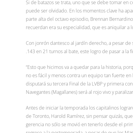
Si de batazos se trata, uno que se debe tomar en 
puede ser olvidado. En los momentos clave ha apa
parte alta del octavo episodio, Brennan Bernardino
recuerdan era su especialidad, que es aniquilar a l
Con jonrón dantesco al jardín derecho, a pesar de
.143 en 21 turnos al bate, este logro de pasar a la f
“Esto que hicimos va a quedar para la historia, por
no es fácil y menos contra un equipo tan fuerte en 
disputará su tercera Final de la LVBP y primera con
Navegantes (Magallanes) será al rojo vivo y paralizar
Antes de iniciar la temporada los capitalinos lograr
de Toronto, Harold Ramírez, sin pensar quizás, que 
gerencia no sólo se movió en tenerlo desde el prim
regreso a la postemporada, a pesar de que los Mar