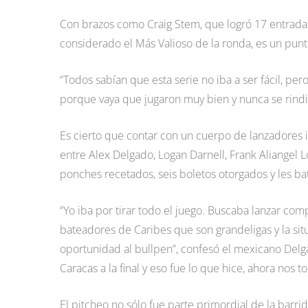
Con brazos como Craig Stem, que logró 17 entradas 
considerado el Más Valioso de la ronda, es un punto
“Todos sabían que esta serie no iba a ser fácil, pe
porque vaya que jugaron muy bien y nunca se rindi
Es cierto que contar con un cuerpo de lanzadores
entre Alex Delgado, Logan Darnell, Frank Aliangel L
ponches recetados, seis boletos otorgados y les b
“Yo iba por tirar todo el juego. Buscaba lanzar compl
bateadores de Caribes que son grandeligas y la situ
oportunidad al bullpen”, confesó el mexicano Delga
Caracas a la final y eso fue lo que hice, ahora nos 
El pitcheo no sólo fue parte primordial de la barr