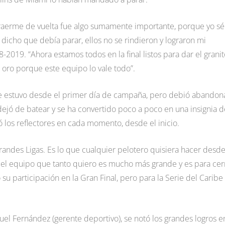
 traerme de vuelta fue algo sumamente importante, porque yo sé
icho que debía parar, ellos no se rindieron y lograron mi
2019. “Ahora estamos todos en la final listos para dar el granit
e oro porque este equipo lo vale todo”.
ue estuvo desde el primer día de campaña, pero debió abandon
ejó de batear y se ha convertido poco a poco en una insignia d
ó los reflectores en cada momento, desde el inicio.
Grandes Ligas. Es lo que cualquier pelotero quisiera hacer desd
 el equipo que tanto quiero es mucho más grande y es para cer
su participación en la Gran Final, pero para la Serie del Caribe
nuel Fernández (gerente deportivo), se notó los grandes logros e