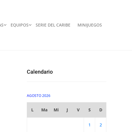
AS
EQUIPOS
SERIE DEL CARIBE
MINIJUEGOS
Calendario
AGOSTO 2026
L
Ma
Mi
J
V
S
D
1
2