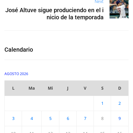
Next
José Altuve sigue produciendo en el i
nicio de la temporada
Calendario
AGOSTO 2026
L
Ma
Mi
J
V
S
D
1
2
3
4
5
6
7
8
9