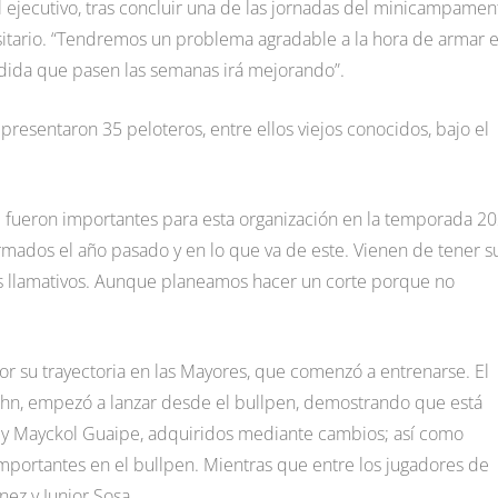
 ejecutivo, tras concluir una de las jornadas del minicampamen
rsitario. “Tendremos un problema agradable a la hora de armar 
medida que pasen las semanas irá mejorando”.
 presentaron 35 peloteros, entre ellos viejos conocidos, bajo el
 fueron importantes para esta organización en la temporada 20
rmados el año pasado y en lo que va de este. Vienen de tener s
s llamativos. Aunque planeamos hacer un corte porque no
por su trayectoria en las Mayores, que comenzó a entrenarse. El
hn, empezó a lanzar desde el bullpen, demostrando que está
y y Mayckol Guaipe, adquiridos mediante cambios; así como
mportantes en el bullpen. Mientras que entre los jugadores de
nez y Junior Sosa.