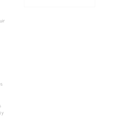
uir
es
,
 y