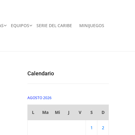
AS
EQUIPOS
SERIE DEL CARIBE
MINIJUEGOS
Calendario
AGOSTO 2026
L
Ma
Mi
J
V
S
D
1
2