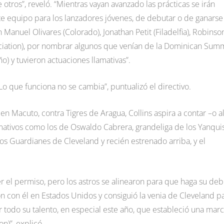
otros”, reveló. “Mientras vayan avanzado las prácticas se irán
 equipo para los lanzadores jóvenes, de debutar o de ganarse
Manuel Olivares (Colorado), Jonathan Petit (Filadelfia), Robinso
ociation), por nombrar algunos que venían de la Dominican Sum
) y tuvieron actuaciones llamativas”.
 Lo que funciona no se cambia”, puntualizó el directivo.
en Macuto, contra Tigres de Aragua, Collins aspira a contar –o a
ativos como los de Oswaldo Cabrera, grandeliga de los Yanqui
s Guardianes de Cleveland y recién estrenado arriba, y el
.
 el permiso, pero los astros se alinearon para que haga su deb
 con él en Estados Unidos y consiguió la venia de Cleveland p
odo su talento, en especial este año, que estableció una mar
n)”, explicó.