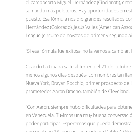
el campocorto Miguel Hernández (Cincinnati), entre 
sumando más peloteros. Hay oportunidades en este
puesto. Esa fórmula nos dio grandes resultados con 
Hernández (Colorado), Jesús Valles (American Ass
League (circuito de novatos de primer y segundo año
“Si esa fórmula fue exitosa, no la vamos a cambiar.
Cuando La Guaira salte al terreno el 21 de octubre 
menos algunos días después- con nombres tan llam
Nueva York, Brayan Rocchio, primer prospecto de lo
prometedor Aaron Bracho, también de Cleveland
“Con Aaron, siempre hubo dificultades para obtener
en Venezuela. Tuvimos una muy buena conversación
poder participar. Esperemos que pueda demostrar t
personal con 18 jonrones, jugando en Doble A (Akro