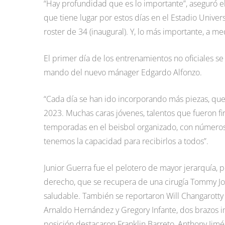
“Hay profundidad que es lo importante”, aseguró el
que tiene lugar por estos días en el Estadio Unive
roster de 34 (inaugural). Y, lo más importante, a 
El primer día de los entrenamientos no oficiales se
mando del nuevo mánager Edgardo Alfonzo.
“Cada día se han ido incorporando más piezas, que
2023. Muchas caras jóvenes, talentos que fueron fi
temporadas en el beisbol organizado, con número
tenemos la capacidad para recibirlos a todos”.
Junior Guerra fue el pelotero de mayor jerarquía, 
derecho, que se recupera de una cirugía Tommy Jo
saludable. También se reportaron Will Changarott
Arnaldo Hernández y Gregory Infante, dos brazos i
posición destacaron Franklin Barreto, Anthony Jimé