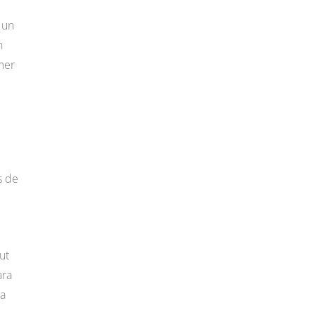
 un
n
mer
l
s de
ut
ara
ca