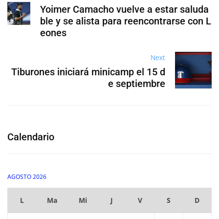
Yoimer Camacho vuelve a estar saluda
ble y se alista para reencontrarse con L
eones
Next
Tiburones iniciará minicamp el 15 d
e septiembre
Calendario
AGOSTO 2026
L
Ma
Mi
J
V
S
D