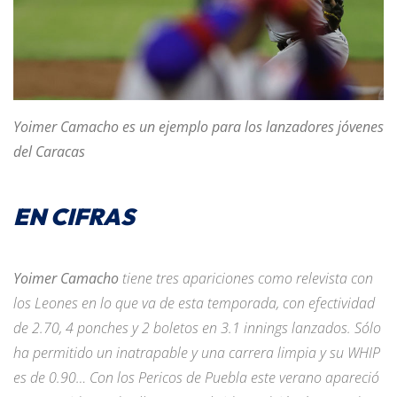
Yoimer Camacho es un ejemplo para los lanzadores jóvenes
del Caracas
EN CIFRAS
Yoimer Camacho
tiene tres apariciones como relevista con
los Leones en lo que va de esta temporada, con efectividad
de 2.70, 4 ponches y 2 boletos en 3.1 innings lanzados. Sólo
ha permitido un inatrapable y una carrera limpia y su WHIP
es de 0.90… Con los Pericos de Puebla este verano apareció