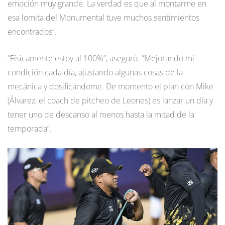
emoción muy grande. La verdad es que al montarme en
esa lomita del Monumental tuve muchos sentimientos
encontrados”.
“Físicamente estoy al 100%”, aseguró. “Mejorando mi
condición cada día, ajustando algunas cosas de la
mecánica y dosificándome. De momento el plan con Mike
(Álvarez, el coach de pitcheo de Leones) es lanzar un día y
tener uno de descanso al menos hasta la mitad de la
temporada”.