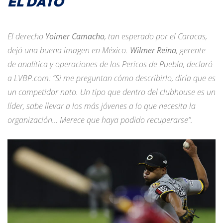
EL DATO
El derecho
Yoimer Camacho
, tan esperado por el Caracas,
dejó una buena imagen en México.
Wilmer Reina
, gerente
de analítica y operaciones de los Pericos de Puebla, declaró
a LVBP.com: “Si me preguntan cómo describirlo, diría que es
un competidor nato. Un tipo que dentro del clubhouse es un
líder, sabe llevar a los más jóvenes a lo que necesita la
organización… Merece que haya podido recuperarse”.