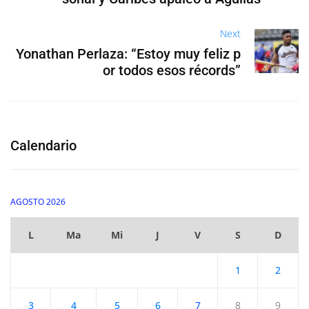
Next
Yonathan Perlaza: “Estoy muy feliz p
or todos esos récords”
Calendario
AGOSTO 2026
L
Ma
Mi
J
V
S
D
1
2
3
4
5
6
7
8
9