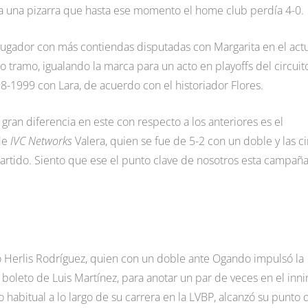
ta a una pizarra que hasta ese momento el home club perdía 4-0.
 jugador con más contiendas disputadas con Margarita en el act
to tramo, igualando la marca para un acto en playoffs del circuit
8-1999 con Lara, de acuerdo con el historiador Flores.
 gran diferencia en este con respecto a los anteriores es el
 de
IVC Networks
Valera, quien se fue de 5-2 con un doble y las c
tido. Siento que ese el punto clave de nosotros esta campaña
tó Herlis Rodríguez, quien con un doble ante Ogando impulsó la
boleto de Luis Martínez, para anotar un par de veces en el inni
habitual a lo largo de su carrera en la LVBP, alcanzó su punto 