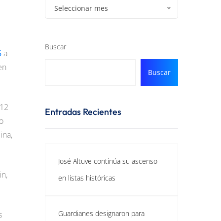
Seleccionar mes
Buscar
5
a
en
Buscar
 12
Entradas Recientes
o
ina,
José Altuve continúa su ascenso
in,
en listas históricas
Guardianes designaron para
s