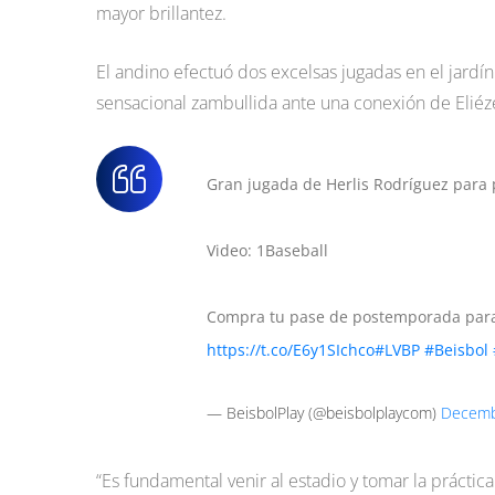
mayor brillantez.
El andino efectuó dos excelsas jugadas en el jardín 
sensacional zambullida ante una conexión de Eliéze
Gran jugada de Herlis Rodríguez para p
Video: 1Baseball
Compra tu pase de postemporada para
https://t.co/E6y1SIchco
#LVBP
#Beisbol
— BeisbolPlay (@beisbolplaycom)
Decemb
“Es fundamental venir al estadio y tomar la práctica