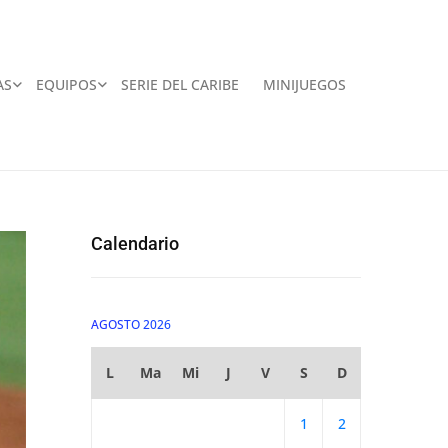
AS
EQUIPOS
SERIE DEL CARIBE
MINIJUEGOS
Calendario
AGOSTO 2026
L
Ma
Mi
J
V
S
D
1
2