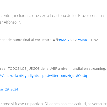
central, incluida la que cerró la victoria de los Bravos con una
r Alfonzo Jr.
onerle punto final al encuentro 🔥🌴
#MAG
5-12
#MAR
| FINAL
 ver TODOS LOS JUEGOS de la LVBP a nivel mundial en streaming:
#Venezuela
#Hightlights
…
pic.twitter.com/NrJqL8OaUq
er 29, 2024
 como si fuese un partido. Si vienes con esa actitud, se verán lo