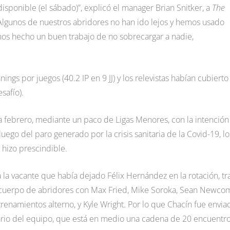
sponible (el sábado)”, explicó el manager Brian Snitker, a
The
Algunos de nuestros abridores no han ido lejos y hemos usado
os hecho un buen trabajo de no sobrecargar a nadie,
ngs por juegos (40.2 IP en 9 JJ) y los relevistas habían cubierto
safío).
 a febrero, mediante un paco de Ligas Menores, con la intención
uego del paro generado por la crisis sanitaria de la Covid-19, lo
 hizo prescindible.
 la vacante que había dejado Félix Hernández en la rotación, tr
u cuerpo de abridores con Max Fried, Mike Soroka, Sean Newco
enamientos alterno, y Kyle Wright. Por lo que Chacín fue envia
ario del equipo, que está en medio una cadena de 20 encuentr