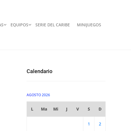
AS
EQUIPOS
SERIE DEL CARIBE
MINIJUEGOS
Calendario
AGOSTO 2026
L
Ma
Mi
J
V
S
D
1
2