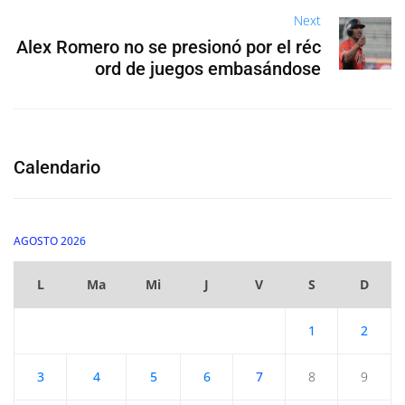
Next
Alex Romero no se presionó por el réc
ord de juegos embasándose
Calendario
AGOSTO 2026
L
Ma
Mi
J
V
S
D
1
2
3
4
5
6
7
8
9