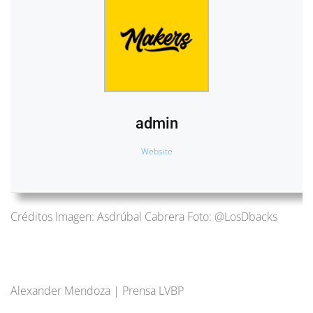
admin
Website
Créditos Imagen: Asdrúbal Cabrera Foto: @LosDbacks
Alexander Mendoza | Prensa LVBP