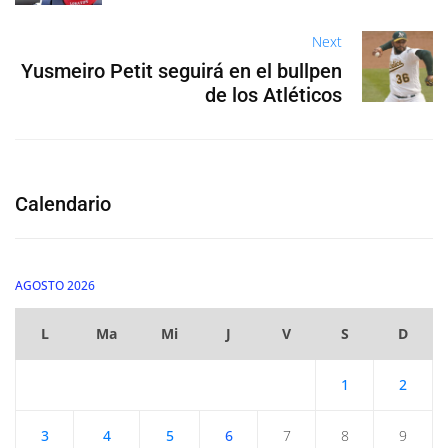
Next
Yusmeiro Petit seguirá en el bullpen
de los Atléticos
Calendario
AGOSTO 2026
L
Ma
Mi
J
V
S
D
1
2
3
4
5
6
7
8
9