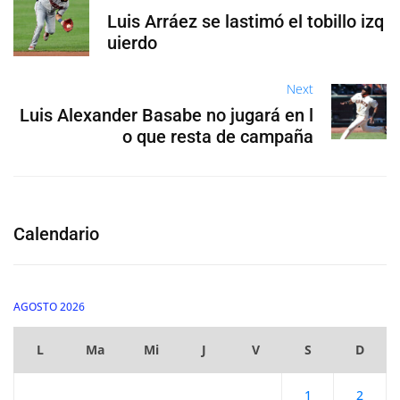
Luis Arráez se lastimó el tobillo izq
uierdo
Next
Luis Alexander Basabe no jugará en l
o que resta de campaña
Calendario
AGOSTO 2026
L
Ma
Mi
J
V
S
D
1
2