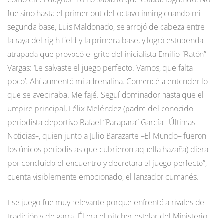
fue sino hasta el primer out del octavo inning cuando mi
segunda base, Luis Maldonado, se arrojó de cabeza entre
la raya del rigth field y la primera base, y logró estupenda
atrapada que provocó el grito del inicialista Emilio “Ratón”
Vargas: ‘Le salvaste el juego perfecto. Vamos, que falta
poco’. Ahí aumentó mi adrenalina. Comencé a entender lo
que se avecinaba. Me fajé. Seguí dominador hasta que el
umpire principal, Félix Meléndez (padre del conocido
periodista deportivo Rafael “Parapara” García –Últimas
Noticias–, quien junto a Julio Barazarte –El Mundo– fueron
los únicos periodistas que cubrieron aquella hazaña) diera
por concluido el encuentro y decretara el juego perfecto”,
cuenta visiblemente emocionado, el lanzador cumanés.
Ese juego fue muy relevante porque enfrentó a rivales de
tradición y de garra. Él era el pitcher estelar del Ministerio