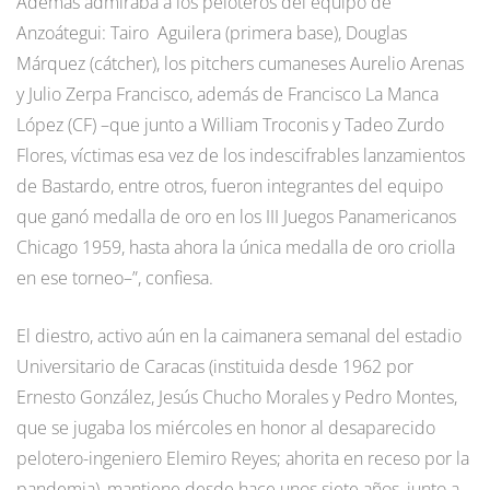
Además admiraba a los peloteros del equipo de
Anzoátegui: Tairo Aguilera (primera base), Douglas
Márquez (cátcher), los pitchers cumaneses Aurelio Arenas
y Julio Zerpa Francisco, además de Francisco La Manca
López (CF) –que junto a William Troconis y Tadeo Zurdo
Flores, víctimas esa vez de los indescifrables lanzamientos
de Bastardo, entre otros, fueron integrantes del equipo
que ganó medalla de oro en los III Juegos Panamericanos
Chicago 1959, hasta ahora la única medalla de oro criolla
en ese torneo–”, confiesa.
El diestro, activo aún en la caimanera semanal del estadio
Universitario de Caracas (instituida desde 1962 por
Ernesto González, Jesús Chucho Morales y Pedro Montes,
que se jugaba los miércoles en honor al desaparecido
pelotero-ingeniero Elemiro Reyes; ahorita en receso por la
pandemia), mantiene desde hace unos siete años, junto a