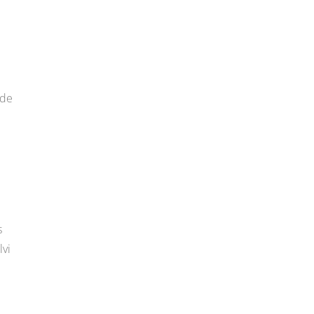
 de
s
lvi