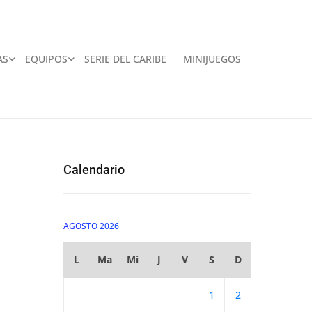
AS
EQUIPOS
SERIE DEL CARIBE
MINIJUEGOS
Calendario
AGOSTO 2026
L
Ma
Mi
J
V
S
D
1
2