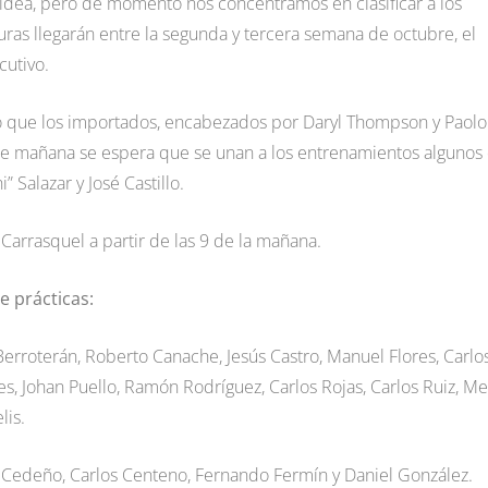
ca idea, pero de momento nos concentramos en clasificar a los
uras llegarán entre la segunda y tercera semana de octubre, el
cutivo.
mó que los importados, encabezados por Daryl Thompson y Paolo
r de mañana se espera que se unan a los entrenamientos algunos
 Salazar y José Castillo.
 Carrasquel a partir de las 9 de la mañana.
e prácticas:
 Berroterán, Roberto Canache, Jesús Castro, Manuel Flores, Carlo
es, Johan Puello, Ramón Rodríguez, Carlos Rojas, Carlos Ruiz, Me
lis.
ver Cedeño, Carlos Centeno, Fernando Fermín y Daniel González.