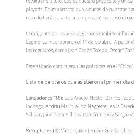
revalidar el título. Ese es nuestro propósito y úni
playoffs. Es importante que algunas de nuestras fig
resto lo hará durante la temporada”, expresó el eje
El dirigente de los anzoatiguenses también infor
Espino, se incorporaran el 1º de octubre. A parti
los regulares, como Jean Carlos Toledo, Oscar “Cachi”
Este sábado continuaran las prácticas en el “Chico”
Lista de peloteros que asistieron al primer día d
Lanzadores (18):
Luis Araujo, Néstor Barrios, José
Indriago, Andriu Marín, Alirio Negrette, Jesús Pared
Salazar, Jhonleider Salinas, Ramón Tineo y Sergio Ve
Receptores (6):
Víctor Cairo, Joxelier García, Oli