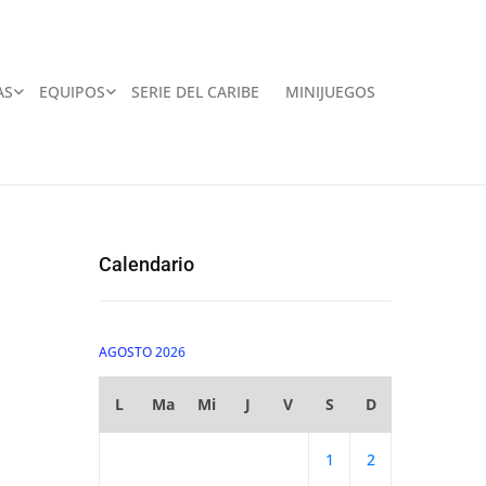
AS
EQUIPOS
SERIE DEL CARIBE
MINIJUEGOS
Calendario
AGOSTO 2026
L
Ma
Mi
J
V
S
D
1
2