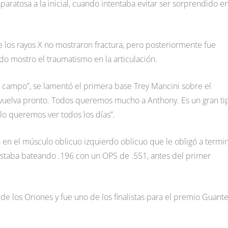
aratosa a la inicial, cuando intentaba evitar ser sorprendido en
e los rayos X no mostraron fractura, pero posteriormente fue
o mostro el traumatismo en la articulación.
el campo”, se lamentó el primera base Trey Mancini sobre el
 vuelva pronto. Todos queremos mucho a Anthony. Es un gran ti
lo queremos ver todos los días”.
 en el músculo oblicuo izquierdo oblicuo que le obligó a termi
staba bateando .196 con un OPS de .551, antes del primer
de los Oriones y fue uno de los finalistas para el premio Guant