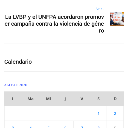
Next
La LVBP y el UNFPA acordaron promov
er campaña contra la violencia de géne
ro
Calendario
AGOSTO 2026
L
Ma
Mi
J
V
S
D
1
2
3
4
5
6
7
8
9