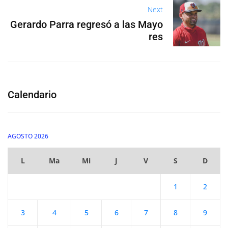
Next
Gerardo Parra regresó a las Mayo
res
Calendario
AGOSTO 2026
L
Ma
Mi
J
V
S
D
1
2
3
4
5
6
7
8
9