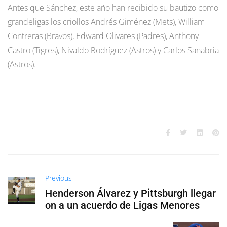
Antes que Sánchez, este año han recibido su bautizo como
grandeligas los criollos Andrés Giménez (Mets), William
Contreras (Bravos), Edward Olivares (Padres), Anthony
Castro (Tigres), Nivaldo Rodríguez (Astros) y Carlos Sanabria
(Astros).
Previous
Henderson Álvarez y Pittsburgh llegar
on a un acuerdo de Ligas Menores