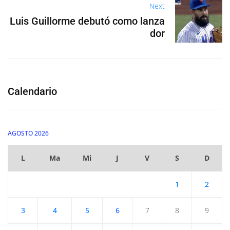
Next
Luis Guillorme debutó como lanza
dor
Calendario
AGOSTO 2026
L
Ma
Mi
J
V
S
D
1
2
3
4
5
6
7
8
9